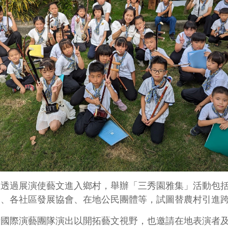
並透過展演使藝文進入鄉村，舉辦「三秀園雅集」活動包
學、各社區發展協會、在地公民團體等，試圖替農村引進
請國際演藝團隊演出以開拓藝文視野，也邀請在地表演者