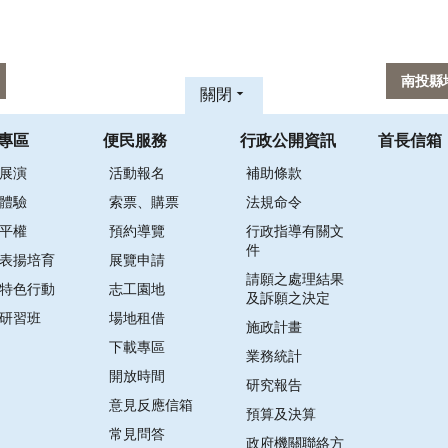
南投縣
關閉
專區
便民服務
行政公開資訊
首長信箱
展演
活動報名
補助條款
體驗
索票、購票
法規命令
平權
預約導覽
行政指導有關文
件
表揚培育
展覽申請
請願之處理結果
特色行動
志工園地
及訴願之決定
研習班
場地租借
施政計畫
下載專區
業務統計
開放時間
研究報告
意見反應信箱
預算及決算
常見問答
政府機關聯絡方