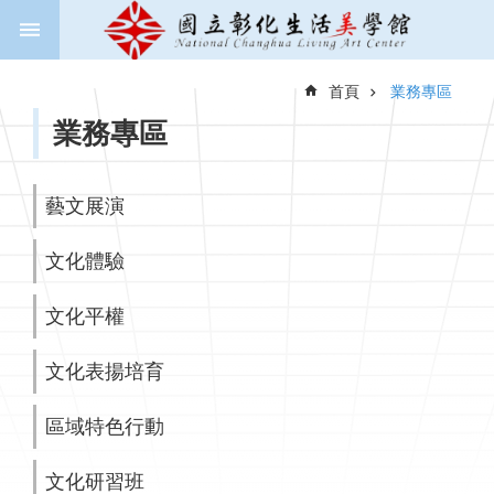
跳到主要內容區塊
進
階
首頁
業務專區
搜
尋
業務專區
藝文展演
關
於
文化體驗
美
學
館
文化平權
新
文化表揚培育
聞
與
區域特色行動
公
告
文化研習班