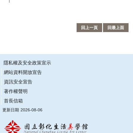
業
務
專
區
回上一頁
回最上面
便
民
服
務
隱私權及安全政策宣示
網站資料開放宣告
行
政
資訊安全宣告
公
著作權聲明
開
資
首長信箱
訊
更新日期
2026-08-06
網
站