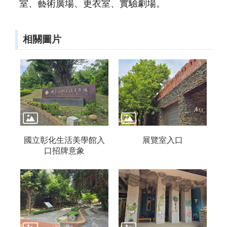
室、藝術廣場、更衣室、實驗劇場。
資
料
開
放
相關圖片
宣
告
資
訊
安
全
宣
告
國立彰化生活美學館入
展覽室入口
著
口招牌意象
作
權
聲
明
首
長