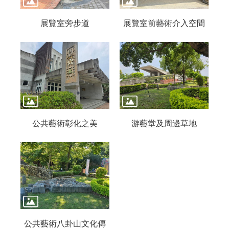
信
箱
展覽室旁步道
展覽室前藝術介入空間
無
障
礙
服
務
網
站
導
公共藝術彰化之美
游藝堂及周邊草地
覽
常
見
問
答
R
S
S
公共藝術八卦山文化傳