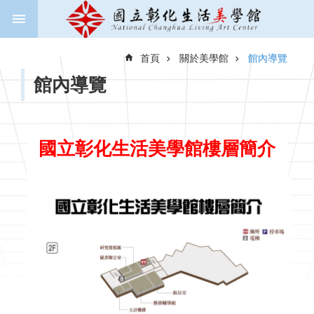
跳到主要內容區塊
進
階
首頁
關於美學館
館內導覽
搜
尋
館內導覽
關
國立彰化生活美學館樓層簡介
於
美
學
館
新
聞
與
公
告