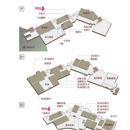
業
務
專
區
便
民
服
務
行
政
公
開
資
訊
網
站