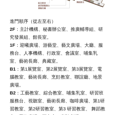
連
結
主
進門順序（從左至右）
題
2F
：主計機構、秘書辦公室、推廣輔導組、研
網
站
究發展組、館長室。
1F
：迎曦廣場、游藝堂、藝文廣場、大廳、服
隱
務台、人事機構、行政室、會議室、哺集乳
私
權
室、藝術長廊、典藏室。
及
B1
：第1展覽室、第2展覽室、第3展覽室、電
安
全
腦教室、藝術長廊、烹飪教室、聯誼廳、地景
政
廣場。
策
宣
B2
：工藝教室、綜合教室、哺集乳室、研習班
示
服務台、視聽室、藝術長廊、咖啡廣場、第1研
網
習教室、第2研習教室、第3 研習教室、 舞蹈教
站