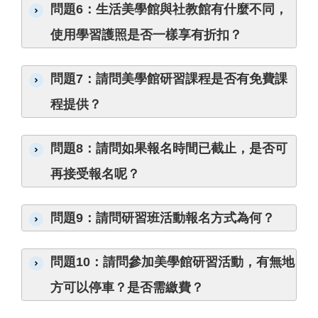
連
問題6：生活美學館與社教館有什麼不同，
結
使用學習護照是否一樣享有折扣？
主
題
問題7：請問美學館研習課程是否有免費課
網
站
程提供？
隱
問題8：請問如果報名時間已截止，是否可
私
權
再接受報名呢？
及
安
全
問題9：請問研習班活動報名方式為何？
政
策
宣
問題10：請問參加美學館研習活動，有無地
示
方可以停車？是否需繳費？
網
站