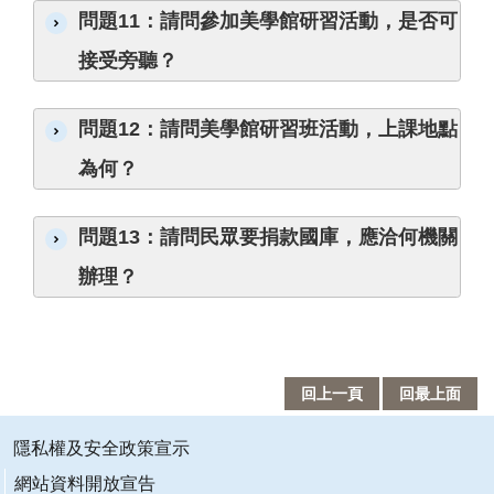
資
問題11：請問參加美學館研習活動，是否可
料
接受旁聽？
開
放
宣
問題12：請問美學館研習班活動，上課地點
告
為何？
資
訊
安
問題13：請問民眾要捐款國庫，應洽何機關
全
宣
辦理？
告
著
作
權
回上一頁
回最上面
聲
明
隱私權及安全政策宣示
首
長
網站資料開放宣告