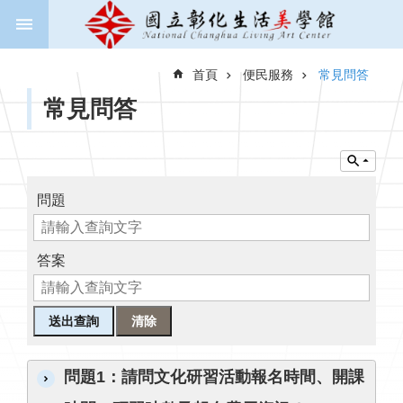
跳到主要內容區塊
進
階
首頁
便民服務
常見問答
搜
尋
常見問答
關
於
問題
美
學
館
答案
新
聞
與
公
問題1：請問文化研習活動報名時間、開課
告