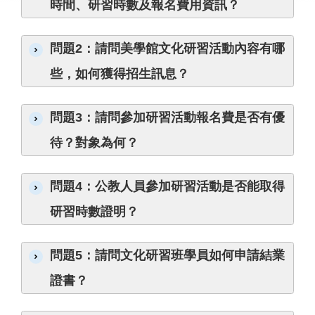
時間、研習時數及報名費用資訊？
業
務
專
問題2：請問美學館文化研習活動內容有哪
區
些，如何獲得招生訊息？
便
民
問題3：請問參加研習活動報名費是否有優
服
務
待？對象為何？
行
問題4：公教人員參加研習活動是否能取得
政
公
研習時數證明？
開
資
訊
問題5：請問文化研習班學員如何申請結業
證書？
網
站