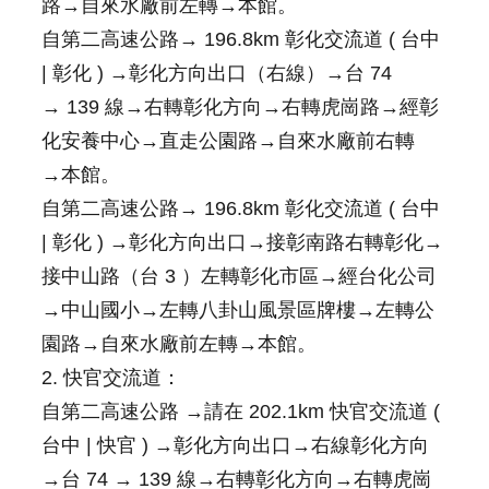
路→自來水廠前左轉→本館。
信
箱
自第二高速公路→ 196.8km 彰化交流道 ( 台中
| 彰化 ) →彰化方向出口（右線）→台 74
無
→ 139 線→右轉彰化方向→右轉虎崗路→經彰
障
礙
化安養中心→直走公園路→自來水廠前右轉
服
→本館。
務
自第二高速公路→ 196.8km 彰化交流道 ( 台中
網
站
| 彰化 ) →彰化方向出口→接彰南路右轉彰化→
導
接中山路（台 3 ）左轉彰化市區→經台化公司
覽
→中山國小→左轉八卦山風景區牌樓→左轉公
常
園路→自來水廠前左轉→本館。
見
問
2. 快官交流道：
答
自第二高速公路 →請在 202.1km 快官交流道 (
R
台中 | 快官 ) →彰化方向出口→右線彰化方向
S
S
→台 74 → 139 線→右轉彰化方向→右轉虎崗