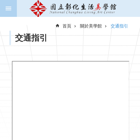
跳到主要內容區塊
進
階
首頁
關於美學館
交通指引
搜
尋
交通指引
關
於
美
學
館
新
聞
與
公
告