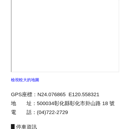
業
務
專
區
便
民
服
務
行
政
檢視較大的地圖
公
開
GPS座標：N24.076865 E120.558321
資
訊
地 址：500034彰化縣彰化市卦山路 18 號
電 話：(04)722-2729
網
站
█ 停車資訊