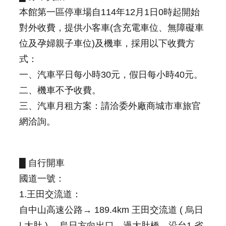
連
本館第一區停車場自114年12月1日0時起開始
結
對外收費，提供小客車(含充電車位、無障礙車
主
位及孕婦親子車位)及機車，採用以下收費方
題
式：
網
站
一、汽車平日每小時30元，假日每小時40元。
二、機車不予收費。
隱
三、汽車月租方案：請洽委外廠商城市車旅官
私
權
網洽詢。
及
安
全
政
█ 自行開車
策
國道一號：
宣
示
1.王田交流道：
自中山高速公路→ 189.4km 王田交流道 ( 烏日
網
站
| 大肚 ) →烏日方向出口→過大肚橋→沿台1 省