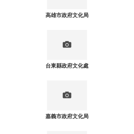
信
箱
高雄市政府文化局
無
障
礙
服
務
網
站
台東縣政府文化處
導
覽
常
見
問
答
嘉義市政府文化局
R
S
S