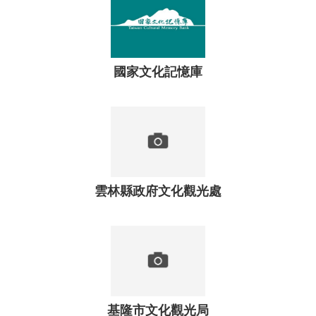
連
結
主
題
國家文化記憶庫
網
站
隱
私
權
及
雲林縣政府文化觀光處
安
全
政
策
宣
示
網
站
基隆市文化觀光局