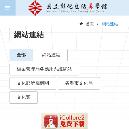
跳到主要內容區塊
進
階
首頁
網站連結
搜
尋
網站連結
全部
網站連結
關
於
檔案管理局各應用系統網站
美
學
館
文化部所屬機關
各縣市文化局
新
文化類
聞
與
公
告