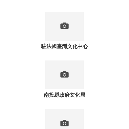
資
料
開
放
宣
告
資
駐法國臺灣文化中心
訊
安
全
宣
告
著
作
南投縣政府文化局
權
聲
明
首
長