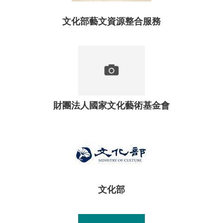
業
文化部藝文資源整合服務
務
專
區
便
民
服
務
財團法人國家文化藝術基金會
行
政
公
開
資
訊
文化部
網
站