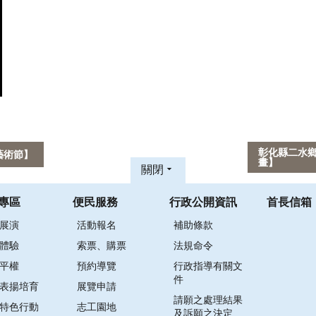
彰化縣二水鄉
藝術節】
畫】
關閉
專區
便民服務
行政公開資訊
首長信箱
展演
活動報名
補助條款
體驗
索票、購票
法規命令
平權
預約導覽
行政指導有關文
件
表揚培育
展覽申請
請願之處理結果
特色行動
志工園地
及訴願之決定