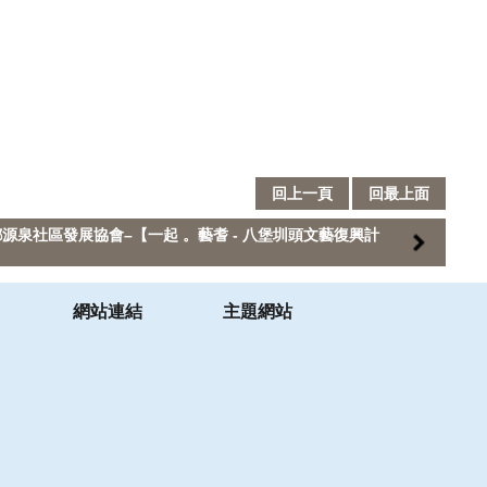
回上一頁
回最上面
源泉社區發展協會–【一起 。藝耆 - 八堡圳頭文藝復興計
網站連結
主題網站