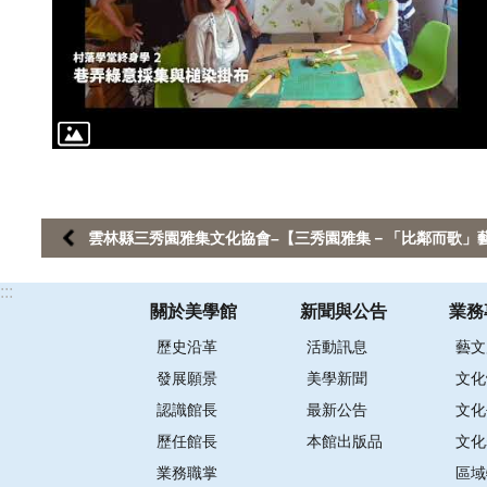
雲林縣三秀園雅集文化協會–【三秀園雅集－「比鄰而歌」
:::
關於美學館
新聞與公告
業務
歷史沿革
活動訊息
藝文
發展願景
美學新聞
文化
認識館長
最新公告
文化
歷任館長
本館出版品
文化
業務職掌
區域