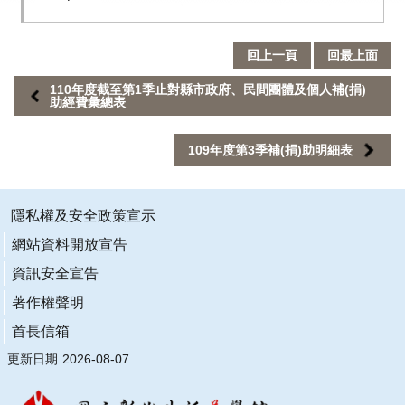
業
務
回上一頁
回最上面
專
區
110年度截至第1季止對縣市政府、民間團體及個人補(捐)
助經費彙總表
便
民
109年度第3季補(捐)助明細表
服
務
隱私權及安全政策宣示
行
網站資料開放宣告
政
公
資訊安全宣告
開
著作權聲明
資
訊
首長信箱
更新日期
2026-08-07
網
站