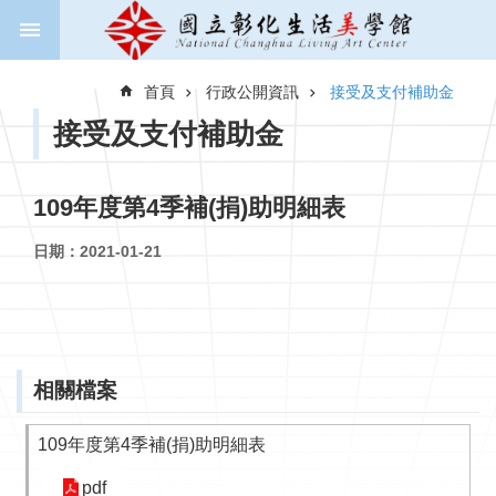
跳到主要內容區塊
進
階
首頁
行政公開資訊
接受及支付補助金
搜
尋
接受及支付補助金
109年度第4季補(捐)助明細表
關
於
日期：2021-01-21
美
學
館
新
相關檔案
聞
與
公
109年度第4季補(捐)助明細表
告
pdf