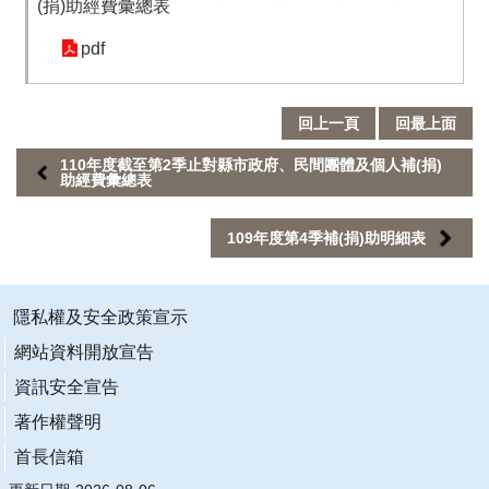
(捐)助經費彙總表
業
務
pdf
專
區
回上一頁
回最上面
便
110年度截至第2季止對縣市政府、民間團體及個人補(捐)
民
助經費彙總表
服
務
109年度第4季補(捐)助明細表
行
政
隱私權及安全政策宣示
公
開
網站資料開放宣告
資
資訊安全宣告
訊
著作權聲明
網
首長信箱
站