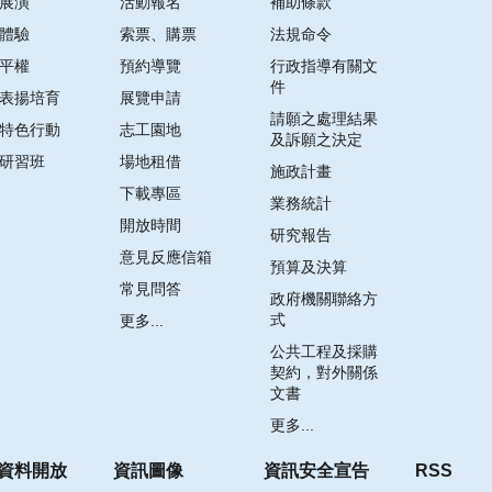
展演
活動報名
補助條款
體驗
索票、購票
法規命令
平權
預約導覽
行政指導有關文
件
表揚培育
展覽申請
請願之處理結果
特色行動
志工園地
及訴願之決定
研習班
場地租借
施政計畫
下載專區
業務統計
開放時間
研究報告
意見反應信箱
預算及決算
常見問答
政府機關聯絡方
式
更多...
公共工程及採購
契約，對外關係
文書
更多...
資料開放
資訊圖像
資訊安全宣告
RSS