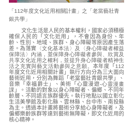
業
「112年度文化近用相關計畫」之「老當藝壯青
務
銀共學」
專
區
文化生活是人民的基本權利，國家必須積極
確保人民的「文化近用」，不會因為身份、年
便
齡、性別、地域、族群、身心障礙等原因產生落
民
差。
為落實
〈文化基本法〉及〈身心
障礙者權益
服
保障法〉內涵，
並
保障身心障礙者參與、欣賞及
務
共享文化近用之權利，並提升身心障礙者精神生
活之充實與藝文活動參與之意願。
本年度
「
112
年度文化近用相關計畫」執行方向分為三大面向
行
藝術近用
，分別為舞蹈
「
老當藝壯青銀共學
」
、
政
音樂
「幸福爵士」
、美術
「
心靈漫遊
-
心靈漫畫
公
課
」
。活動的對象以身心障礙者、偏鄉、不同年
開
齡層、不同語言族群優先。執行地點以國立彰化
資
生活美學館及彰化縣
、
雲林縣
、
台中市
、
南
投縣
訊
為主
。透過本計畫將藝術分享給心身障礙者
，及
偏鄉樂齡族群等達到藝術無障礙，即文化近用的
核心精神。
網
站