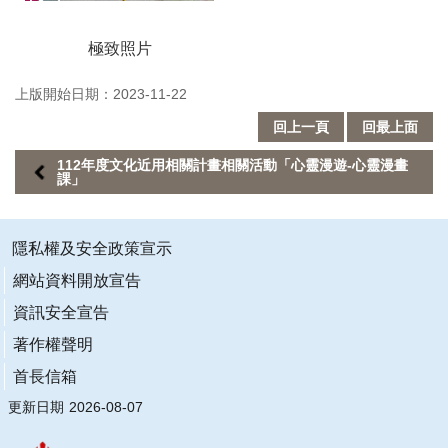
信
箱
極致照片
無
上版開始日期：2023-11-22
障
礙
回上一頁
回最上面
服
務
112年度文化近用相關計畫相關活動「心靈漫遊-心靈漫畫
課」
網
站
導
隱私權及安全政策宣示
覽
網站資料開放宣告
常
資訊安全宣告
見
問
著作權聲明
答
首長信箱
R
更新日期
2026-08-07
S
S