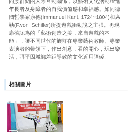
同族群間的人際互動關係，以藝術文化活動增進
資
年長者及身障者的自我價值感和幸福感。如同德
料
開
國哲學家康德(Immanuel Kant, 1724~1804)和席
放
勒(F.von Schiller)所提遊戲衝動說之主張。再現
宣
康德認為的「藝術創造之美，來自遊戲的本
告
能」，讓不同世代的族群在專業藝術教師、專業
資
表演者的帶領下，作出創意，看的開心，玩出樂
訊
活，弭平因城鄉差距導致的文化近用障礙。
安
全
宣
告
相關圖片
著
作
權
聲
明
首
長