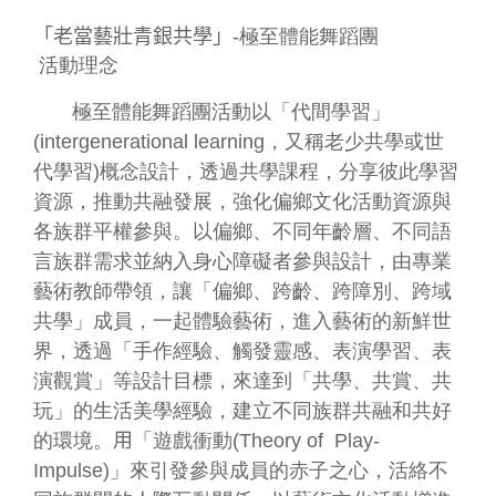
連
結
「
老當藝壯青銀共學
」
-
極至體能舞蹈團
活動理念
主
題
極至體能舞蹈團活動以「代間學習」
網
(intergenerational learning，又稱老少共學或世
站
代學習)概念設計，透過共學課程，分享彼此學習
資源，推動共融發展，強化偏鄉文化活動資源與
隱
各族群平權參與。以偏鄉、不同年齡層、不同語
私
權
言族群需求並納入身心障礙者參與設計，由專業
及
藝術教師帶領，讓「偏鄉、跨齡、跨障別、跨域
安
共學」成員，一起體驗藝術，進入藝術的新鮮世
全
界，透過「手作經驗、觸發靈感、表演學習、表
政
策
演觀賞」等設計目標，來達到「共學、共賞、共
宣
玩」的生活美學經驗，建立不同族群共融和共好
示
的環境。
用
「遊戲衝動(Theory of Play-
網
Impulse)」來引發參與成員的赤子之心，活絡不
站