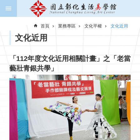
跳到主要內容區塊
進
階
首頁
業務專區
文化平權
文化近用
搜
尋
文化近用
「112年度文化近用相關計畫」之「老當
關
藝壯青銀共學」
於
美
學
館
新
聞
與
公
告