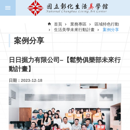
跳到主要內容區塊
進
階
首頁
業務專區
區域特色行動
搜
生活美學未來行動計畫
案例分享
尋
案例分享
關
日日掘力有限公司–【鬆勢俱樂部未來行
於
動計畫】
美
學
日期：2023-12-18
館
新
聞
與
公
告