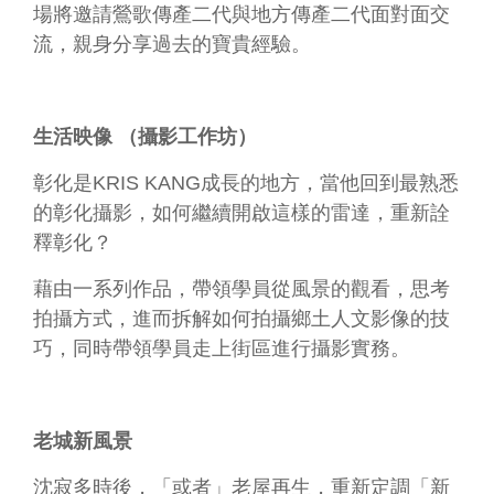
資
場將邀請鶯歌傳產二代與地方傳產二代面對面交
料
流，親身分享過去的寶貴經驗。
開
放
宣
告
生活映像 （攝影工作坊）
資
彰化是KRIS KANG成長的地方，當他回到最熟悉
訊
的彰化攝影，如何繼續開啟這樣的雷達，重新詮
安
全
釋彰化？
宣
告
藉由一系列作品，帶領學員從風景的觀看，思考
拍攝方式，進而拆解如何拍攝鄉土人文影像的技
著
巧，同時帶領學員走上街區進行攝影實務。
作
權
聲
明
老城新風景
首
長
沈寂多時後，「或者」老屋再生，重新定調「新