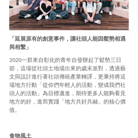
業
務
專
區
「延展原有的創意事件，讓社頭人能因鬆勢相遇
便
與相繫」
民
服
2020一群來自彰化的青年自發辦起了鬆勢三日
務
節，這場從社頭土地場出來的歲末派對，透過藝
文與設計進行著社頭傳統產業轉譯，更秉持將這
行
政
場地方行動「從你們年輕人的活動，變成我們社
公
頭人的活動」為目標邁進，期待更多人能夠看見
開
地方的好，進而實踐「地方共好共融」的核心價
資
值。
訊
網
站
食物風土