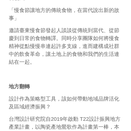
連
結
「慢食節讓地方的傳統食物，在當代說出新的故
事」
主
題
邀請臺東慢食節發起人談談從傳統到當代、從節
網
慶到日常的食物轉譯。同時分享團隊如何將慢食
站
精神從點慢慢串連起許多支線，進而建構成社群
中的飲食革命，讓土地上的食物和我們的生活連
隱
結在一起。
私
權
及
安
地方翻轉
全
政
設計作為策略型工具，該如何帶動地域品牌活化
策
宣
及區域經濟振興？
示
台灣設計研究院自2019年啟動 T22設計振興地方
網
產業計畫，以陶瓷產地鶯歌作為計畫第一棒，本
站