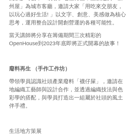
信
州屋」為城市客廳，邀請大家「用吃來交朋友，
箱
以玩心過好生活! 」以文字、創意、美感做為核心
思考，運用整合設計開創營運的各種可能性。
無
障
當天講師將分享在籌備期間三次精彩的
礙
服
OpenHouse到2023年底即將正式開幕的故事！
務
網
站
廢料再生 （手作工作坊）
導
覽
帶領學員認識社頭產業廢料「襪仔屎」，邀請在
地編織工藝師與設計合作，並透過編織技法與色
常
見
彩學的搭配，與學員打造出一組屬於社頭的風土
問
伴手禮。
答
R
S
S
生活地方策展