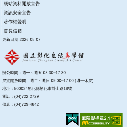
連
網站資料開放宣告
結
資訊安全宣告
著作權聲明
主
題
首長信箱
網
更新日期
站
2026-08-07
隱
私
權
及
辦公時間：週一～週五 08:30~17:30
安
展覽開放時間：週二～週日 09:00~17:00 (週一休展)
全
地址：500034彰化縣彰化市卦山路18號
政
策
電話：(04)722-2729
宣
傳真：(04)729-4842
示
網
站