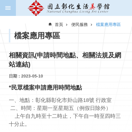
跳到主要內容區塊
進
階
首頁
便民服務
檔案應用專區
搜
尋
檔案應用專區
相關資訊(申請時間地點、相關法規及網
關
站連結)
於
美
日期：2023-05-10
學
館
*
民眾檔案申請應用時間地點
新
一、地點：
彰化縣彰化市卦山路
18
號
行政室
聞
二、時間：星期一至星期五（例假日除外）
與
上午自九時至十二時止，下午自一時至四時三
公
告
十分止。