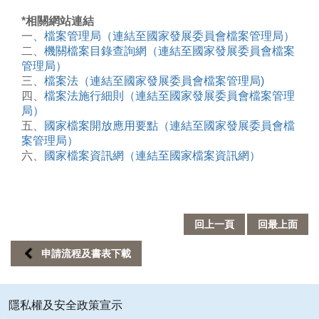
業
*相關網站連結
務
一、
檔案管理局（連結至國家發展委員會檔案管理局）
專
二、
機關檔案目錄查詢網（連結至國家發展委員會檔案
區
管理局）
三、
檔案法（連結至國家發展委員會檔案管理局)
四、
檔案法施行細則（連結至國家發展委員會檔案管理
便
局）
民
五、
國家檔案開放應用要點（連結至國家發展委員會檔
服
案管理局）
務
六、
國家檔案資訊網（連結至國家檔案資訊網）
行
政
公
開
回上一頁
回最上面
資
申請流程及書表下載
訊
網
隱私權及安全政策宣示
站