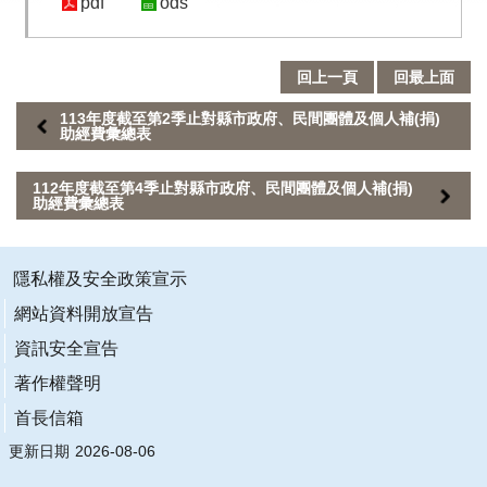
pdf
ods
業
務
專
回上一頁
回最上面
區
113年度截至第2季止對縣市政府、民間團體及個人補(捐)
助經費彙總表
便
民
112年度截至第4季止對縣市政府、民間團體及個人補(捐)
服
助經費彙總表
務
行
隱私權及安全政策宣示
政
網站資料開放宣告
公
開
資訊安全宣告
資
著作權聲明
訊
首長信箱
網
更新日期
2026-08-06
站