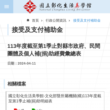
跳到主要內容區塊
進
階
首頁
行政公開資訊
接受及支付補助金
搜
尋
接受及支付補助金
113年度截至第1季止對縣市政府、民間
關
團體及個人補(捐)助經費彙總表
於
美
日期：2024-04-11
學
館
新
相關檔案
聞
與
國立彰化生活美學館-文化部暨所屬機關(構)113年度截
公
至第1季止補(捐)助明細表
告