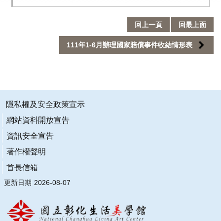
業
務
回上一頁
回最上面
專
區
111年1-6月辦理國家賠償事件收結情形表
便
民
服
務
隱私權及安全政策宣示
網站資料開放宣告
行
政
資訊安全宣告
公
著作權聲明
開
資
首長信箱
訊
更新日期
2026-08-07
網
站