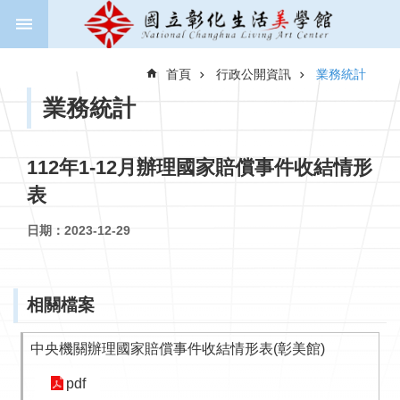
跳到主要內容區塊
進
階
首頁
行政公開資訊
業務統計
搜
尋
業務統計
112年1-12月辦理國家賠償事件收結情形
關
表
於
美
日期：2023-12-29
學
館
新
相關檔案
聞
與
中央機關辦理國家賠償事件收結情形表(彰美館)
公
告
pdf