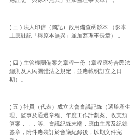
應註記「與原本無異」並加蓋理事長章） 。
連
結
主
( 三 ) 法人印信（圖記）啟用備查函影本 （影本
題
上應註記「與原本無異」並加蓋理事長章） 。
網
站
隱
( 四 ) 主管機關備案之章程一份（章程應符合民法
私
總則及人民團體法之規定，並應載明訂立之日
權
期）。
及
安
全
政
策
( 五 ) 社員（代表）成立大會會議記錄（選舉產生
宣
理、監事及通過章程、年度工作計劃案、收支預
示
算案．．．等。會議紀錄末端，應由主席及紀錄
網
簽章，附件應裝訂於會議紀錄後，以期文件完
站