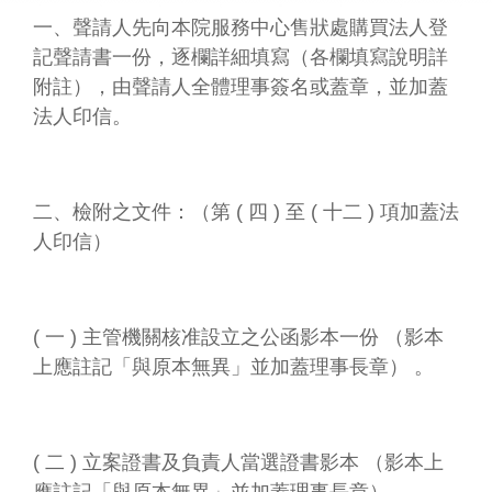
業
一、聲請人先向本院服務中心售狀處購買法人登
務
記聲請書一份，逐欄詳細填寫（各欄填寫說明詳
專
附註），由聲請人全體理事簽名或蓋章，並加蓋
區
法人印信。
便
民
服
二、檢附之文件：（第 ( 四 ) 至 ( 十二 ) 項加蓋法
務
人印信）
行
政
公
( 一 ) 主管機關核准設立之公函影本一份 （影本
開
上應註記「與原本無異」並加蓋理事長章） 。
資
訊
網
( 二 ) 立案證書及負責人當選證書影本 （影本上
站