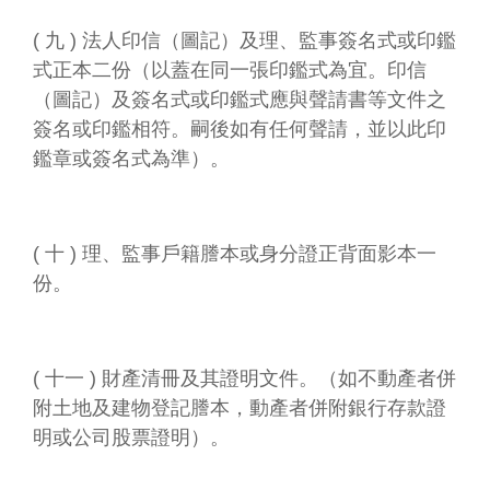
信
箱
( 九 ) 法人印信（圖記）及理、監事簽名式或印鑑
式正本二份（以蓋在同一張印鑑式為宜。印信
無
（圖記）及簽名式或印鑑式應與聲請書等文件之
障
簽名或印鑑相符。嗣後如有任何聲請，並以此印
礙
服
鑑章或簽名式為準）。
務
網
站
( 十 ) 理、監事戶籍謄本或身分證正背面影本一
導
份。
覽
常
見
問
( 十一 ) 財產清冊及其證明文件。（如不動產者併
答
附土地及建物登記謄本，動產者併附銀行存款證
R
明或公司股票證明）。
S
S