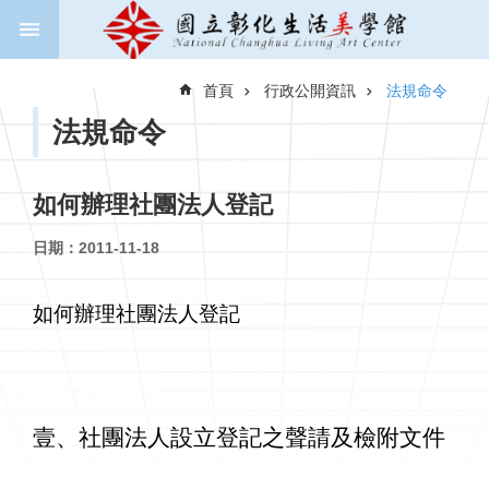
跳到主要內容區塊
進
階
首頁
行政公開資訊
法規命令
搜
尋
法規命令
如何辦理社團法人登記
關
於
日期：2011-11-18
美
學
館
如何辦理社團法人登記
新
聞
與
公
壹、社團法人設立登記之聲請及檢附文件
告