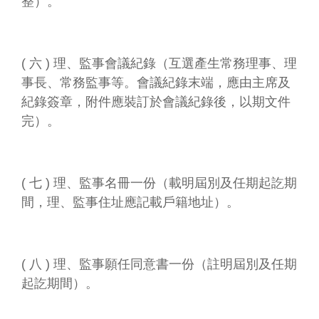
整）。
資
料
開
放
( 六 ) 理、監事會議紀錄（互選產生常務理事、理
宣
事長、常務監事等。會議紀錄末端，應由主席及
告
紀錄簽章，附件應裝訂於會議紀錄後，以期文件
資
完）。
訊
安
全
宣
( 七 ) 理、監事名冊一份（載明屆別及任期起訖期
告
間，理、監事住址應記載戶籍地址）。
著
作
權
聲
( 八 ) 理、監事願任同意書一份（註明屆別及任期
明
起訖期間）。
首
長