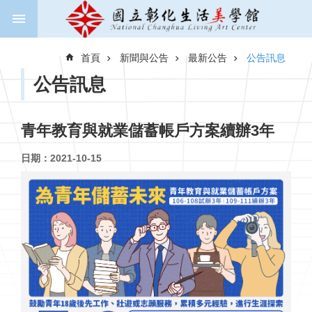
跳到主要內容區塊
進
階
首頁
新聞與公告
最新公告
公告訊息
搜
尋
公告訊息
青年教育與就業儲蓄帳戶方案續辦3年
關
於
日期：2021-10-15
美
學
館
新
聞
與
公
告