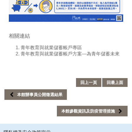
業
務
專
區
相關連結
便
民
青年教育與就業儲蓄帳戶專區
服
青年教育與就業儲蓄帳戶方案—為青年儲蓄未來
務
行
政
回上一頁
回最上面
公
開
本館辦事員公開徵選結果
資
訊
本館參觀資訊及防疫管理措施
網
站