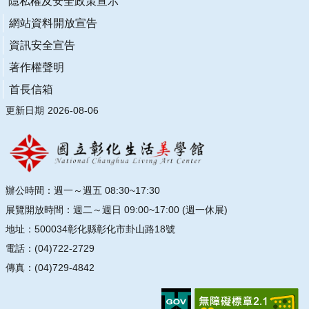
隱私權及安全政策宣示
連
結
網站資料開放宣告
資訊安全宣告
主
著作權聲明
題
網
首長信箱
站
更新日期
2026-08-06
隱
私
權
及
安
辦公時間：週一～週五 08:30~17:30
全
展覽開放時間：週二～週日 09:00~17:00 (週一休展)
政
地址：500034彰化縣彰化市卦山路18號
策
宣
電話：(04)722-2729
示
傳真：(04)729-4842
網
站