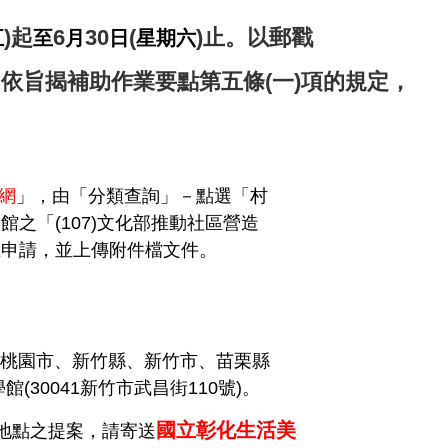
)起
6
30
(
)止。以郵戳
五
至
月
日
星期六
依旨揭補助作業要點第五條(一)項的規定，
網
」，由「分類查詢」－點選「村
「(107)文化部推動社區營造
請，並上傳附件檔文件。
桃園市、新竹縣、新竹市、苗栗縣
學館
(30041
新竹市武昌街
110
號
)
。
國立彰化生活美
地點之提案，請寄送