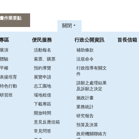
計畫作業要點
關閉
專區
便民服務
行政公開資訊
首長信箱
展演
活動報名
補助條款
體驗
索票、購票
法規命令
平權
預約導覽
行政指導有關文
件
表揚培育
展覽申請
請願之處理結果
特色行動
志工園地
及訴願之決定
研習班
場地租借
施政計畫
下載專區
業務統計
開放時間
研究報告
意見反應信箱
預算及決算
常見問答
政府機關聯絡方