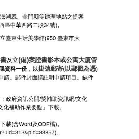
。
澎湖縣、金門縣等辦理地點之提案
西區中華西路二段
34
號
)
。
立臺東生活美學館
(950
臺東市大
(
)
畫書
立
備
案證書影本或公寓大廈管
及
掛號郵寄
以郵戳為憑
碟資料一份
，以
(
)
申請。郵件封面請註明申請項目。缺件
站：政府資訊公開
/
獎補助資訊網
/
文化
文化補助作業要點」下載。
下載
(
含
Word
及
ODF
檔
)
。
ion?uid=313&pid=83857
)
。