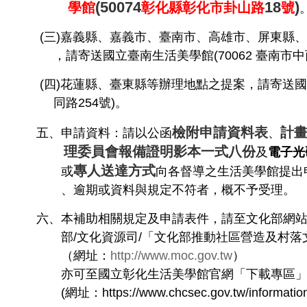
(50074
18
)
學館
彰化縣彰化市卦山路
號
(
三
)
嘉義縣、嘉義市、臺南市、高雄市、屏東縣、
，請寄送國立臺南生活美學館
(70062
臺南市中
(
四
)
花蓮縣、臺東縣等辦理地點之提案，請寄送國
同路
254
號
)
。
檢附申請資料表
計
五、申請資料：請以公函
、
理委員會報備證明影本一式八份
及
電子光
專人送達方式
或
向各督導之生活美學館提出
、逾期或資料與規定不符者，概不予受理。
六、本補助相關規定及申請表件，請至文化部網
部
/
文化資源司
/
「文化部推動社區營造及村落
（網址：
http://www.moc.gov.tw
）
亦可至國立彰化生活美學館官網「下載專區」
(
網址：
https://www.chcsec.gov.tw/informat