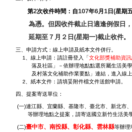
2
107
6
1
(
第
次收件時間：自
年
月
日
星期
為憑。但因收件截止日
適逢例假日，
延期至７月２日(星期一)截止收件
。
三、申請方式：線上申請及紙本文件併行。
1
、線上申請：請註冊登入「
文化部獎補助資訊
落及社區」－依辦理地點點選所屬生活美學館之
及村落文化補助作業要點」連結，進入線上申
2
、紙本文件：請填妥附件檔文件送館申請。
四、提案寄送單位：
(
一
)
連江縣、宜蘭縣、基隆市、臺北市、新北市、
等辦理地點之提案，請寄送國立新竹生活美
臺中市、南投縣、彰化縣、雲林縣
(
二
)
等辦理