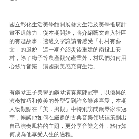
連
結
主
國立彰化生活美學館開展藝文生活及美學推廣計
題
畫不遺餘力，從本期開始，將介紹藝文進入社區
網
的有趣故事，透過文字讓讀者感受「村村有藝
站
文」的風貌。這一期介紹災後重建的南投上安
村，除了梅子等農產觀光產業外，村民們如何用
隱
私
心絲竹音樂，讓國樂美感充實生活。
權
及
安
全
有鋼琴王子美譽的鋼琴演奏家陳冠宇，以優異的
政
演奏技巧和俊美的外型受到許多樂迷喜愛，本期
策
人物觀點在「美．男觀」中特別訪問鋼琴家陳冠
宣
宇，暢談他如何在嚴肅的古典音樂領域裡策劃出
示
自己演奏風格的主題，更分享音樂之外，旅行如
網
何成為他享受人生的過程。
站