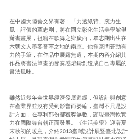
資
料
開
在中國大陸藝文界有著：「力透紙背、腕力生
放
風」評價的覃志剛，將在國立彰化生活美學館舉
宣
告
辦書畫展，祖籍在歌舞之鄉廣西，覃志剛出生在
六朝文人墨客薈萃之地的南京。他揮毫間蒼勁有
資
訊
力的手筆，在作品中展露無遺，本期內容介紹其
安
作品將書法筆畫的節奏感熔鑄創造成自己專屬的
全
書法風味。
宣
告
著
雖然近幾年全世界經濟發展遲緩，但設計與創意
作
權
在產業界並沒有受到影響而萎縮，臺灣不只是設
聲
計方面，在專利部份都獲獎無數，顯現臺灣軟實
明
力在國際舞台朝正面發展。《生活美學》迎著夏
首
末秋初的暖意，介紹2013臺灣設計展暨臺北設計
長