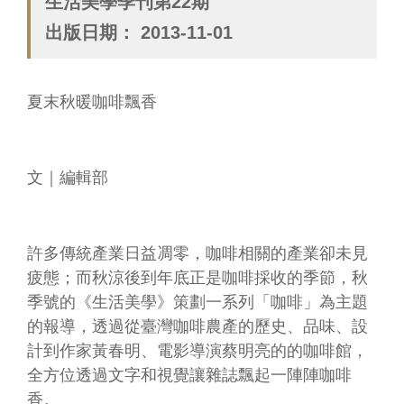
生活美學季刊第22期
業
出版日期：
2013-11-01
務
專
區
夏末秋暖咖啡飄香
便
民
服
文｜編輯部
務
行
政
許多傳統產業日益凋零，咖啡相關的產業卻未見
公
疲態；而秋涼後到年底正是咖啡採收的季節，秋
開
季號的《生活美學》策劃一系列「咖啡」為主題
資
訊
的報導，透過從臺灣咖啡農產的歷史、品味、設
計到作家黃春明、電影導演蔡明亮的的咖啡館，
網
全方位透過文字和視覺讓雜誌飄起一陣陣咖啡
站
香。