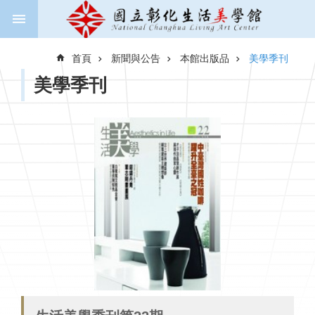
跳到主要內容區塊
進
階
首頁
新聞與公告
本館出版品
美學季刊
搜
尋
美學季刊
關
於
美
學
館
新
聞
與
公
告