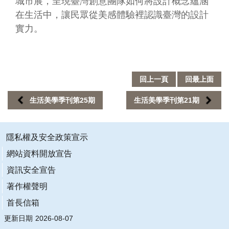
城市展，呈現臺灣創意團隊如何將設計概念蘊涵
信
在生活中，讓民眾從美感體驗裡認識臺灣的設計
箱
實力。
無
障
礙
服
回上一頁
回最上面
務
生活美學季刊第25期
生活美學季刊第21期
網
站
導
覽
隱私權及安全政策宣示
常
網站資料開放宣告
見
資訊安全宣告
問
答
著作權聲明
R
首長信箱
S
更新日期
2026-08-07
S