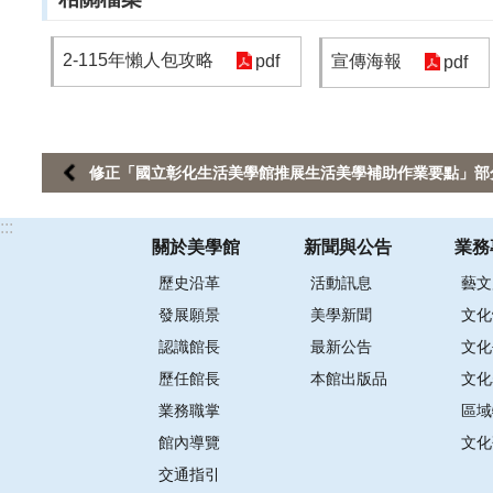
2-115年懶人包攻略
pdf
宣傳海報
pdf
修正「國立彰化生活美學館推展生活美學補助作業要點」部
:::
關於美學館
新聞與公告
業務
歷史沿革
活動訊息
藝文
發展願景
美學新聞
文化
認識館長
最新公告
文化
歷任館長
本館出版品
文化
業務職掌
區域
館內導覽
文化
交通指引