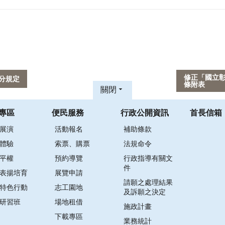
修正「國立
分規定
條附表
關閉
專區
便民服務
行政公開資訊
首長信箱
展演
活動報名
補助條款
體驗
索票、購票
法規命令
平權
預約導覽
行政指導有關文
件
表揚培育
展覽申請
請願之處理結果
特色行動
志工園地
及訴願之決定
研習班
場地租借
施政計畫
下載專區
業務統計