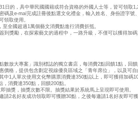
月31日的，具中華民國國籍或符合資格的外國人士等，皆可領取1,
密碼及e-mai完成註冊後點選文化禮金，輸入姓名、身份證字號、
可領取使用。
日止，至全國超過1萬個藝文消費點進行消費折抵。
簽到獎勵，在探索藝文的過程中，一路升級，不僅可以獲得加碼文
數放大專案」識別標誌的獨立書店，每消費2點回饋1點，回饋點
惠價格，提供包含劃定視線優良區域之「青年席位」，以及可自
1人單次使用文化幣購票消費達350點以上，即可獲得加碼100
，消費達350點，回饋200點。
就立即抽獎，抽獎次數不限。抽獎結果於系統馬上呈現即可使用。
請2名好友成功領取即可獲贈30點，之後每邀請1名好友即可獲