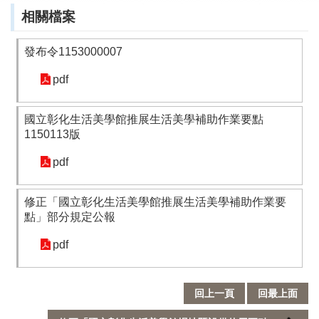
相關檔案
業
務
專
發布令1153000007
區
pdf
便
民
國立彰化生活美學館推展生活美學補助作業要點
服
1150113版
務
pdf
行
政
修正「國立彰化生活美學館推展生活美學補助作業要
公
點」部分規定公報
開
資
pdf
訊
網
回上一頁
回最上面
站