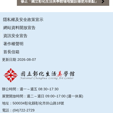
連
修正「國立彰化生活美學館場地暨設備使用要點」
結
主
隱私權及安全政策宣示
題
網站資料開放宣告
網
站
資訊安全宣告
著作權聲明
隱
首長信箱
私
權
更新日期
2026-08-07
及
安
全
政
策
辦公時間：週一～週五 08:30~17:30
宣
示
展覽開放時間：週二～週日 09:00~17:00 (週一休展)
地址：500034彰化縣彰化市卦山路18號
網
電話：(04)722-2729
站