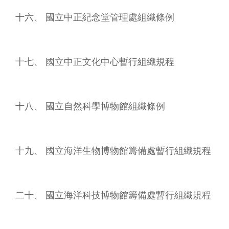
信
箱
十六、 國立中正紀念堂管理處組織條例
無
障
礙
十七、 國立中正文化中心暫行組織規程
服
務
網
十八、 國立自然科學博物館組織條例
站
導
覽
十九、 國立海洋生物博物館籌備處暫行組織規程
常
見
問
答
二十、 國立海洋科技博物館籌備處暫行組織規程
R
S
S