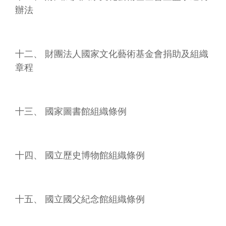
資
辦法
料
開
放
宣
十二、 財團法人國家文化藝術基金會捐助及組織
告
章程
資
訊
安
全
十三、 國家圖書館組織條例
宣
告
著
十四、 國立歷史博物館組織條例
作
權
聲
明
十五、 國立國父紀念館組織條例
首
長