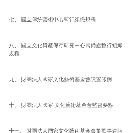
連
結
七、 國立傳統藝術中心暫行組織規程
主
題
網
站
八、 國立文化資產保存研究中心籌備處暫行組織
規程
隱
私
權
及
九、 財團法人國家文化藝術基金會設置條例
安
全
政
策
十、 財團法人國家 文化藝術基金會監督要點
宣
示
網
站
十一、 財團法人國家文化藝術基金會董監事遴聘