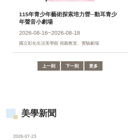
資
料
115年青少年藝術探索培力營─動耳青少
開
年聲音小劇場
放
宣
2026-08-16~2026-08-18
告
國立彰化生活美學館 視聽教室、實驗劇場
資
訊
安
上一則
下一則
更多
全
宣
告
著
作
權
美學新聞
聲
明
首
2026-07-23
長