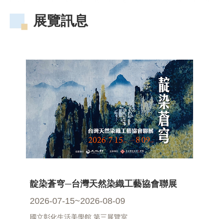
業
展覽訊息
務
專
區
便
民
服
務
行
政
公
開
資
訊
靛染蒼穹─台灣天然染織工藝協會聯展
網
2026-07-15~2026-08-09
站
國立彰化生活美學館 第三展覽室