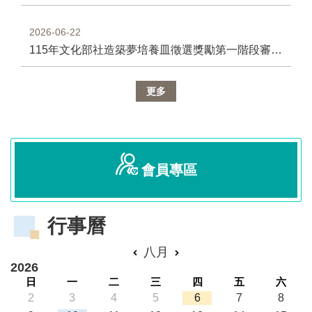
2026-06-22
115年文化部社造築夢培養皿徵選獎勵第一階段審查通過名單
更多
會員專區
行事曆
八月
2026
日
一
二
三
四
五
六
2
3
4
5
6
7
8