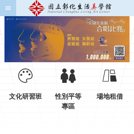
跳到主要內容區塊
進
階
搜
尋
關
於
美
學
館
文化研習班
性別平等
場地租借
新
專區
聞
與
公
告