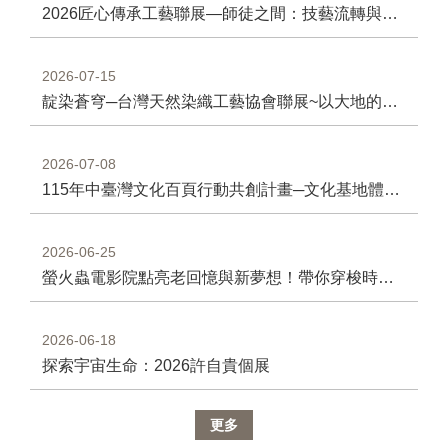
信
2026匠心傳承工藝聯展—師徒之間：技藝流轉與新生~青創藝廊聚焦傳統工藝 師徒對話呈現傳承與創新
箱
無
2026-07-15
障
靛染蒼穹─台灣天然染織工藝協會聯展~以大地的植物色調與蒼穹對話
礙
服
務
2026-07-08
115年中臺灣文化百頁行動共創計畫─文化基地體驗工作坊開放報名~從場域走讀到文化實作 形塑中部文化行動網絡
網
站
導
2026-06-25
覽
螢火蟲電影院點亮老回憶與新夢想！帶你穿梭時空，精選台語經典與當代國片
常
見
問
2026-06-18
答
探索宇宙生命：2026許自貴個展
R
S
更多
S