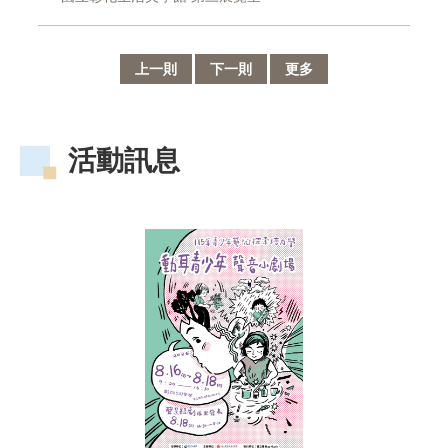
連
結
上一則
下一則
更多
主
題
網
站
活動訊息
隱
私
權
及
安
全
政
策
宣
示
網
站