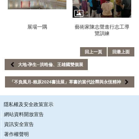
訂
閱
展場一隅
藝術家陳志聲進行志工導
覽訓練
回上一頁
回最上面
大地‧孕生─洪晧倫、王雄國雙個展
「不負風月-賴原2024書法展」草書的當代詮釋與永恆精神
隱私權及安全政策宣示
網站資料開放宣告
資訊安全宣告
著作權聲明