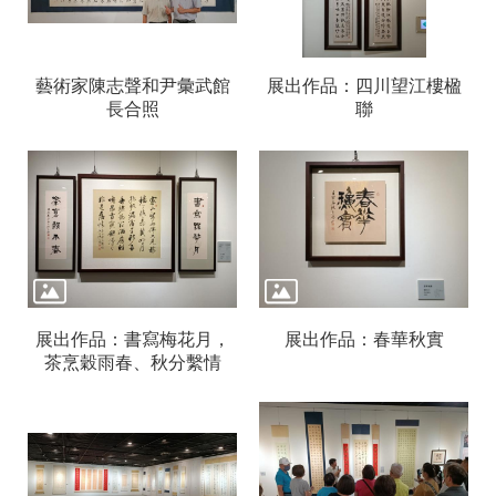
信
箱
無
藝術家陳志聲和尹彙武館
展出作品：四川望江樓楹
障
長合照
聯
礙
服
務
網
站
導
覽
常
展出作品：書寫梅花月，
展出作品：春華秋實
見
茶烹穀雨春、秋分繫情
問
答
R
S
S