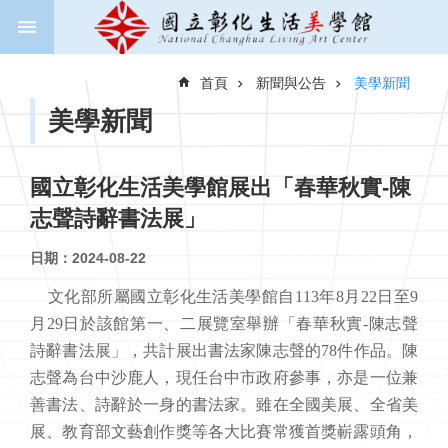
跳到主要內容區塊
進
階
首頁
新聞與公告
美學新聞
搜
尋
美學新聞
國立彰化生活美學館展出「春華秋實-陳
關
志聲詩辭書法展」
於
美
日期：2024-08-22
學
館
文化部所屬國立彰化生活美學館自
113
年
8
月
22
日至
9
月
29
日於該館第一、二展覽室舉辦「春華秋實
-
陳志聲
新
詩辭書法展」
，
共計展出書法家陳志聲的
78
件作品。陳
聞
與
志聲為台中沙鹿人，現任台中市政府參事，亦是一位兼
公
善書法、詩辭於一身的書法家。雖在全國美展、全省美
告
展、教育部文藝創作獎等各大比賽常獲首獎嶄露頭角，