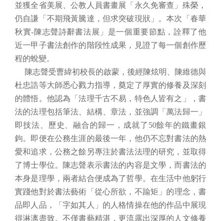
並獲全省美展、公教人員書畫展「永久免審查」殊榮，
業
仍自謙「不期飛黃騰達，但求突破現狀」。本次「春華
務
專
秋實
-
陳志聲詩辭書法展」是一個重要節點，詮釋了他
區
近一甲子書法創作的階段性成果，見證了每一個創作歷
程的蛻變。
便
陳志聲受曹緯初校長的啟蒙，後經陳炫明、陳維德與
民
杜忠誥等大師悉心戮力指導，奠定了厚實的修養及深刻
服
的體悟。他認為「法理千古不易，特色人皆有之」，書
務
法的法理包括筆法、結構、章法，並強調「萬法歸一」
行
即技法、歷史、融合的歸一，成就了
50
餘年的鐵畫銀
政
鉤。即便在公務生涯的最後一年，他仍不忘對書法的熱
公
愛和追求，公務之餘另專注於書法法理的研究，並取得
開
了博士學位。陳志聲表示書法的內容是文學，而書法的
資
訊
本身是理學，兩者結合便成為了哲學。在生活中他躬行
實踐他對於書法藝術「從心所欲，不踰矩
」
的理念，書
網
品即人品，「字如其人」的人格情操在他的作品中展現
站
得淋漓盡致。不僅書藝精湛，更流露出深厚的人文修養