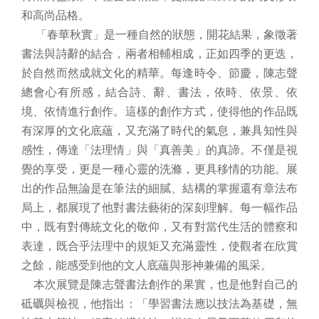
連
和高尚品格。
結
「春華秋實
」
是一種自然的狀態
，
開花結果
，象徵著
書法與詩辭的結合，兩者相輔相成，正如四季的更迭，
主
題
於自然而然成就文化的精華。
每逢時令、節慶，陳志聲
網
總會心有所感，結合詩、辭、書法，依時、依景、依
站
境、依情進行創作。這樣的創作方式，使得他的作品既
有深厚的文化底蘊，又充滿了時代的氣息，兼具知性與
隱
感性，傳達「法理情」與「真善美」的真諦。不僅是視
私
權
覺的享受，更是一種心靈的洗滌，更具移情的功能。展
及
出的作品無論是在筆法的細膩、結構的掌握還有章法布
安
局上，都展現了他對書法藝術的深刻理解。每一幅作品
全
政
中，既有對傳統文化的敬仰，又有對當代生活的體察和
策
表達，既合乎法理中的規矩又充滿靈性，使觀者在欣賞
宣
之餘，能感受到他的文人底蘊與形神兼備的風采。
示
本次展覽是陳志聲書法創作的果實，也是他對自己的
網
砥礪與檢視，他指出：「學習書法應以技法為基礎，無
站