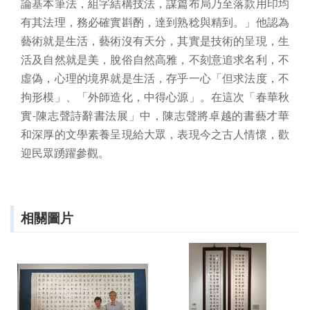
論基本筆法，組字結構技法，謀篇布局乃至落款用印均
資
料
有其法理，務必確實斟酌，達到熟稔與精到。」他認為
開
藝術就是生活，藝術沒有天分，其實是技術的呈現，生
放
活及自然就是美，脫俗自然高雅，不刻意追求名利，不
宣
虛偽，心理的境界就是生活，存乎一心「但求法度，不
告
拘形模」、「外師造化，中得心源」。在這次「春華秋
資
實
陳志聲詩辭書法展」中，陳志聲將卓越的書藝才華
-
訊
和深厚的文學素養呈現給大眾，表現今之古人情懷
，
歡
安
全
迎民眾踴躍參觀
。
宣
告
著
相關圖片
作
權
聲
明
首
長