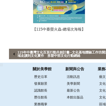
【115中臺螢火蟲-總場次海報】
115年中臺灣文化百頁行動共創計畫─文化基地體驗工作坊開
域走讀到文化實作 形塑中部文化行動網絡
:::
關於美學館
新聞與公告
業務
歷史沿革
活動訊息
藝文
發展願景
美學新聞
文化
認識館長
最新公告
文化
歷任館長
本館出版品
文化
業務職掌
區域