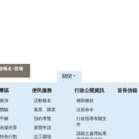
放報名~從場
關閉
專區
便民服務
行政公開資訊
首長信箱
展演
活動報名
補助條款
體驗
索票、購票
法規命令
平權
預約導覽
行政指導有關文
件
表揚培育
展覽申請
請願之處理結果
特色行動
志工園地