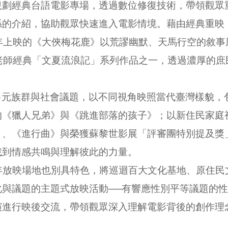
規劃經典台語電影專場，透過數位修復技術，帶領觀眾
係的介紹，協助觀眾快速進入電影情境。藉由經典重映
1年上映的《大俠梅花鹿》以荒謬幽默、天馬行空的敘事
夏老師經典「文夏流浪記」系列作品之一，透過濃厚的
多元族群與社會議題，以不同視角映照當代臺灣樣貌，
的《獵人兄弟》與《跳進部落的孩子》；以新住民家庭
》、《進行曲》與榮獲蘇黎世影展「評審團特別提及獎
找到情感共鳴與理解彼此的力量。
年放映場地也別具特色，將巡迴百大文化基地、原住民
化與議題的主題式放映活動──有響應性別平等議題的
演進行映後交流，帶領觀眾深入理解電影背後的創作理