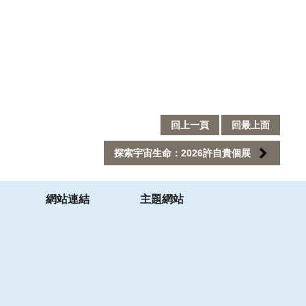
回上一頁
回最上面
探索宇宙生命：2026許自貴個展
網站連結
主題網站