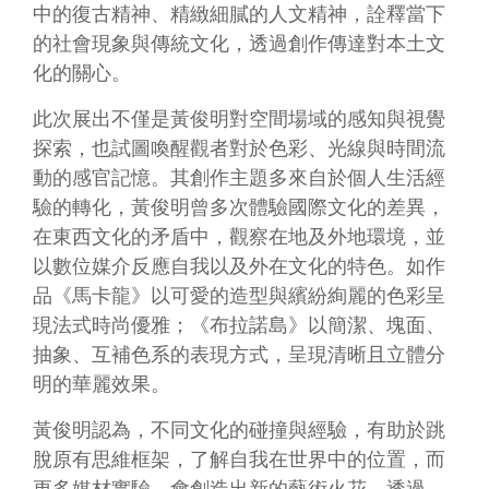
連
中的復古精神、精緻細膩的人文精神，詮釋當下
結
的社會現象與傳統文化，透過創作傳達對本土文
化的關心。
主
題
此次展出不僅是黃俊明對空間場域的感知與視覺
網
探索，也試圖喚醒觀者對於色彩、光線與時間流
站
動的感官記憶。其創作主題多來自於個人生活經
驗的轉化，黃俊明曾多次體驗國際文化的差異，
隱
私
在東西文化的矛盾中，觀察在地及外地環境，並
權
以數位媒介反應自我以及外在文化的特色。如作
及
品《馬卡龍》以可愛的造型與繽紛絢麗的色彩呈
安
全
現法式時尚優雅；《布拉諾島》以簡潔、塊面、
政
抽象、互補色系的表現方式，呈現清晰且立體分
策
明的華麗效果。
宣
示
黃俊明認為，不同文化的碰撞與經驗，有助於跳
網
脫原有思維框架，了解自我在世界中的位置，而
站