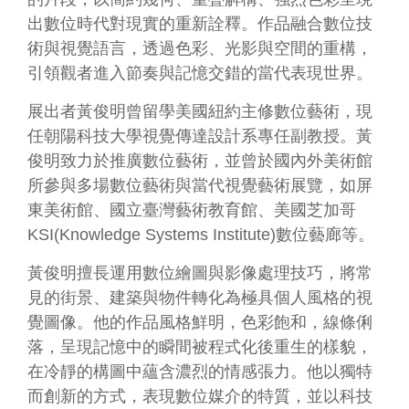
業
出數位時代對現實的重新詮釋。作品融合數位技
務
術與視覺語言，透過色彩、光影與空間的重構，
專
引領觀者進入節奏與記憶交錯的當代表現世界。
區
展出者黃俊明曾留學美國紐約主修數位藝術，現
便
任朝陽科技大學視覺傳達設計系專任副教授。黃
民
俊明致力於推廣數位藝術，並曾於國內外美術館
服
務
所參與多場數位藝術與當代視覺藝術展覽，如屏
東美術館、國立臺灣藝術教育館、美國芝加哥
行
KSI(Knowledge Systems Institute)數位藝廊等。
政
公
黃俊明擅長運用數位繪圖與影像處理技巧，將常
開
見的街景、建築與物件轉化為極具個人風格的視
資
覺圖像。他的作品風格鮮明，色彩飽和，線條俐
訊
落，呈現記憶中的瞬間被程式化後重生的樣貌，
在冷靜的構圖中蘊含濃烈的情感張力。他以獨特
網
站
而創新的方式，表現數位媒介的特質，並以科技