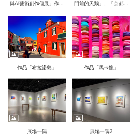
信
與AI藝術創作個展」作者
門前的天鵝」、「京都古
箱
黃俊明
寺前的天鵝」
無
障
礙
服
務
網
站
作品「布拉諾島」
作品「馬卡龍」
導
覽
常
見
問
答
R
S
展場一隅
展場一隅2
S