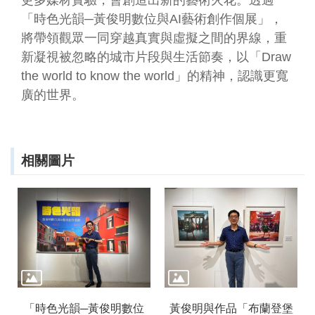
更多媒材實驗，會創造出新的藝術火花。透過
資
「時色光韻─黃俊明數位與AI藝術創作個展」，
料
將帶領觀眾一同穿越真實與虛擬之間的界線，重
開
放
新凝視被忽略的城市片段與生活節奏，以「Draw
宣
the world to know the world」的精神，認識更寬
告
廣的世界。
資
訊
安
全
相關圖片
宣
告
著
作
權
聲
明
首
長
「時色光韻─黃俊明數位
黃俊明與作品「布蘭登堡