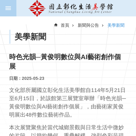
跳到主要內容區塊
進
階
首頁
新聞與公告
美學新聞
搜
尋
美學新聞
時色光韻─黃俊明數位與AI藝術創作個
關
展
於
美
日期：2025-05-23
學
館
文化部所屬國立彰化生活美學館自114年5月21日
至6月15日，於該館第三展覽室舉辦「時色光韻─
新
黃俊明數位與AI藝術創作個展」，由藝術家黃俊
聞
與
明展出48件數位藝術作品。
公
告
本次展覽聚焦於當代城鄉景觀與日常生活中微妙
的片段，以簡約幾何、重疊解構、強烈色彩呈現