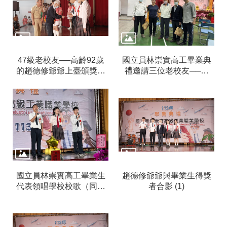
信
箱
無
障
47級老校友──高齡92歲
國立員林崇實高工畢業典
礙
的趙德修爺爺上臺頒獎給
禮邀請三位老校友──趙
服
畢業生
爺爺、吳爺爺、葛爺爺一
務
同參加
網
站
導
覽
常
見
問
國立員林崇實高工畢業生
趙德修爺爺與畢業生得獎
答
代表領唱學校校歌（同員
者合影 (1)
林實驗中學校歌）
R
S
S