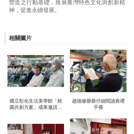
營造之行動基礎，推展臺灣特色文化與創新精
資
神，促進永續發展。
料
開
放
宣
告
相關圖片
資
訊
安
全
宣
告
著
作
權
國立彰化生活美學館「校
趙德修爺爺仔細閱讀典禮
聲
園共創方案」成果邀請三
手冊
明
位老校友共同參加
首
長