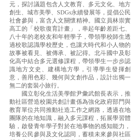
連
元，探討議題包含人文教育、多元文化、地方
結
創生、城市美學、SDGs永續發展等，提倡公民
社會參與，富含人文關懷精神。國立員林崇實
主
高工的「校歌復育計畫」，串起年齡差距七、
題
八十年的老校友和年輕學子，帶領學校師生透
網
站
過校歌認識學校歷史，也讓大時代和小人物的
故事被看見、被傳承、被記得。北斗國中及彰
隱
化高中結合多元選修課程，帶領學生一步步認
私
識地方文史、建構地方學，引導學生發揮創
權
意，善用色彩、幾何與文創作品，設計出獨一
及
無二的套裝小旅行。
安
全
國立彰化生活美學館尹彙武館長表示，推
政
動社區營造校園共創計畫係為強化政府部門與
策
教育單位共同推動社造工作之網路，透過在地
宣
團隊的在地知識，融入多元課程，拓展學習體
示
驗，啟發青年學子對於在地事物的感知能力，
網
培養公民參與及文化認同，蓄積未來參與社區
站