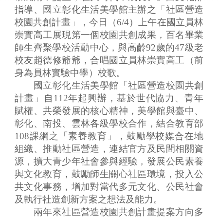
指導、國立彰化生活美學館主辦之「社區營造
業
務
校園共創計畫」，今日（6/4）上午在國立員林
專
崇實高工展現第一個校園共創成果，百名畢業
區
師生齊聚學校活動中心，與高齡92歲的47級老
校友趙德修爺爺，合唱國立員林崇實高工（前
便
身為員林實驗中學）校歌。
民
國立彰化生活美學館「社區營造校園共創
服
計畫」自112年起興辦，基於世代協力、青年
務
賦權、共榮發展的核心精神，美學館與臺中、
彰化、南投、雲林各級學校合作，結合教育部
行
政
108課綱之「素養教育」，鼓勵學校媒合在地
公
組織、推動社區營造，連結官方及民間相關資
開
源，擴大青少年社會參與經驗，發展公民素養
資
與文化教育，鼓勵師生關心社區環境，投入公
訊
共文化事務，增加對當代多元文化、公民社會
及執行社造創新方案之想法及能力。
網
站
兩年來社區營造校園共創計畫提案方向多