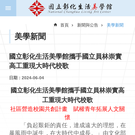
跳到主要內容區塊
進
階
首頁
新聞與公告
美學新聞
搜
尋
美學新聞
國立彰化生活美學館攜手國立員林崇實
關
高工重現大時代校歌
於
美
日期：2024-06-04
學
館
國立彰化生活美學館攜手國立員林崇實高
工重現大時代校歌
新
聞
社區營造校園共創計畫 賦權青年拓展人文關
與
懷
公
「負起艱鉅的責任，達成遠大的理想，在
告
暴風雨中誕生，在大時代中成長。」由文化部